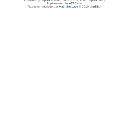
Powered by
phpBB
© 2000, 2002, 2005, 2007 phpBB Group
Implemented by
ATECK.ro
Traduction réalisée par
Maël Soucaze
© 2010
phpBB.fr