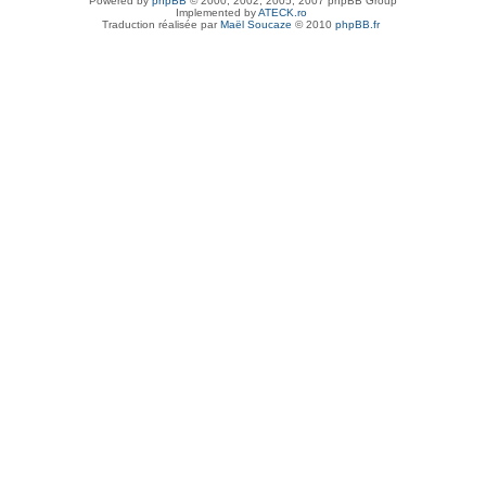
Powered by
phpBB
© 2000, 2002, 2005, 2007 phpBB Group
Implemented by
ATECK.ro
Traduction réalisée par
Maël Soucaze
© 2010
phpBB.fr