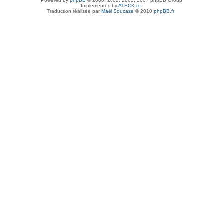
Powered by
phpBB
© 2000, 2002, 2005, 2007 phpBB Group
Implemented by
ATECK.ro
Traduction réalisée par
Maël Soucaze
© 2010
phpBB.fr