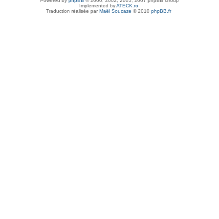
Powered by
phpBB
© 2000, 2002, 2005, 2007 phpBB Group
Implemented by
ATECK.ro
Traduction réalisée par
Maël Soucaze
© 2010
phpBB.fr