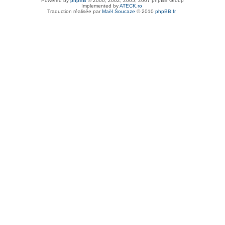
Powered by
phpBB
© 2000, 2002, 2005, 2007 phpBB Group
Implemented by
ATECK.ro
Traduction réalisée par
Maël Soucaze
© 2010
phpBB.fr