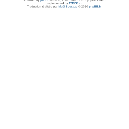
Powered by
phpBB
© 2000, 2002, 2005, 2007 phpBB Group
Implemented by
ATECK.ro
Traduction réalisée par
Maël Soucaze
© 2010
phpBB.fr