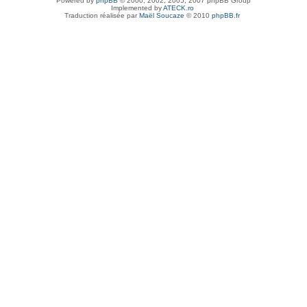
Powered by
phpBB
© 2000, 2002, 2005, 2007 phpBB Group
Implemented by
ATECK.ro
Traduction réalisée par
Maël Soucaze
© 2010
phpBB.fr