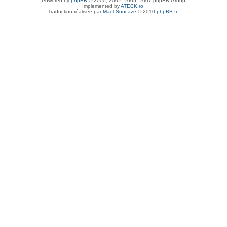
Powered by
phpBB
© 2000, 2002, 2005, 2007 phpBB Group
Implemented by
ATECK.ro
Traduction réalisée par
Maël Soucaze
© 2010
phpBB.fr