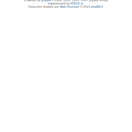
Powered by
phpBB
© 2000, 2002, 2005, 2007 phpBB Group
Implemented by
ATECK.ro
Traduction réalisée par
Maël Soucaze
© 2010
phpBB.fr