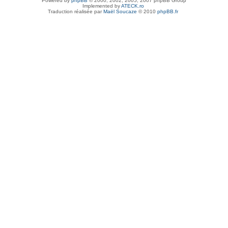
Powered by
phpBB
© 2000, 2002, 2005, 2007 phpBB Group
Implemented by
ATECK.ro
Traduction réalisée par
Maël Soucaze
© 2010
phpBB.fr