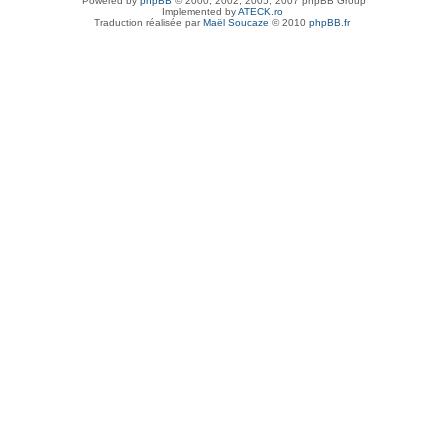
Powered by
phpBB
© 2000, 2002, 2005, 2007 phpBB Group
Implemented by
ATECK.ro
Traduction réalisée par
Maël Soucaze
© 2010
phpBB.fr