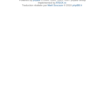
Powered by
phpBB
© 2000, 2002, 2005, 2007 phpBB Group
Implemented by
ATECK.ro
Traduction réalisée par
Maël Soucaze
© 2010
phpBB.fr