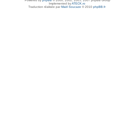
Powered by
phpBB
© 2000, 2002, 2005, 2007 phpBB Group
Implemented by
ATECK.ro
Traduction réalisée par
Maël Soucaze
© 2010
phpBB.fr