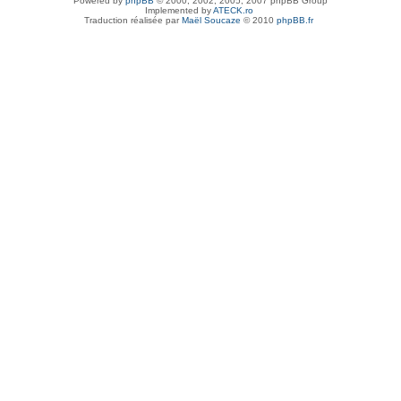
Powered by
phpBB
© 2000, 2002, 2005, 2007 phpBB Group
Implemented by
ATECK.ro
Traduction réalisée par
Maël Soucaze
© 2010
phpBB.fr