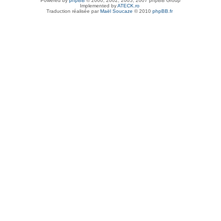
Powered by
phpBB
© 2000, 2002, 2005, 2007 phpBB Group
Implemented by
ATECK.ro
Traduction réalisée par
Maël Soucaze
© 2010
phpBB.fr