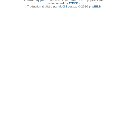
Powered by
phpBB
© 2000, 2002, 2005, 2007 phpBB Group
Implemented by
ATECK.ro
Traduction réalisée par
Maël Soucaze
© 2010
phpBB.fr