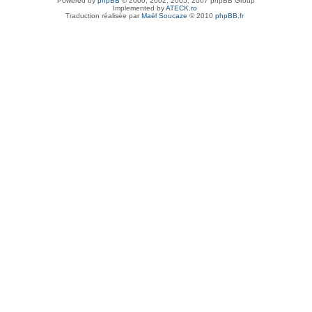
Powered by
phpBB
© 2000, 2002, 2005, 2007 phpBB Group
Implemented by
ATECK.ro
Traduction réalisée par
Maël Soucaze
© 2010
phpBB.fr