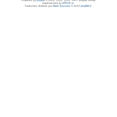
Powered by
phpBB
© 2000, 2002, 2005, 2007 phpBB Group
Implemented by
ATECK.ro
Traduction réalisée par
Maël Soucaze
© 2010
phpBB.fr