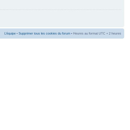
L’équipe
•
Supprimer tous les cookies du forum
• Heures au format UTC + 2 heures