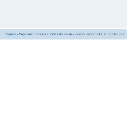
L’équipe
•
Supprimer tous les cookies du forum
• Heures au format UTC + 2 heures