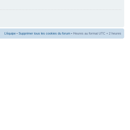
L’équipe
•
Supprimer tous les cookies du forum
• Heures au format UTC + 2 heures