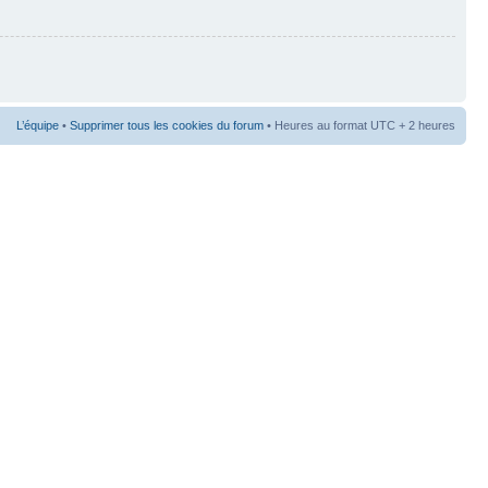
L’équipe
•
Supprimer tous les cookies du forum
• Heures au format UTC + 2 heures