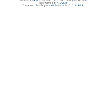
Powered by
phpBB
© 2000, 2002, 2005, 2007 phpBB Group
Implemented by
ATECK.ro
Traduction réalisée par
Maël Soucaze
© 2010
phpBB.fr