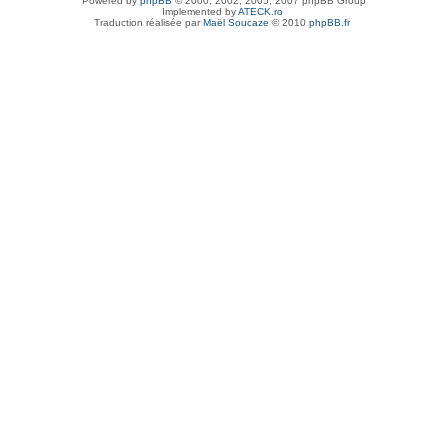
Powered by
phpBB
© 2000, 2002, 2005, 2007 phpBB Group
Implemented by
ATECK.ro
Traduction réalisée par
Maël Soucaze
© 2010
phpBB.fr