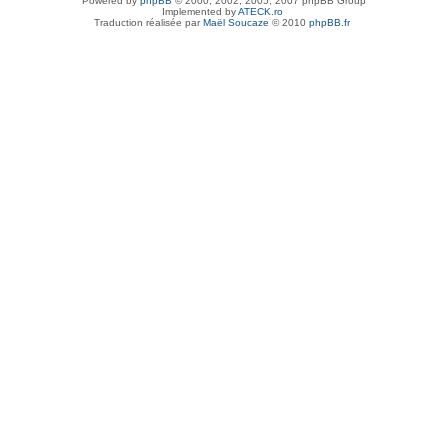
Powered by
phpBB
© 2000, 2002, 2005, 2007 phpBB Group
Implemented by
ATECK.ro
Traduction réalisée par
Maël Soucaze
© 2010
phpBB.fr