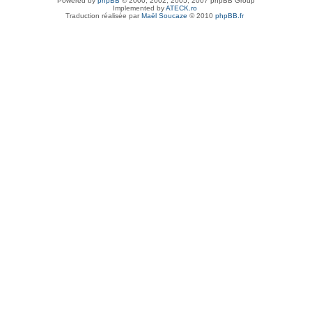
Powered by
phpBB
© 2000, 2002, 2005, 2007 phpBB Group
Implemented by
ATECK.ro
Traduction réalisée par
Maël Soucaze
© 2010
phpBB.fr