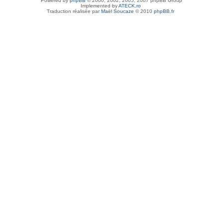
Powered by
phpBB
© 2000, 2002, 2005, 2007 phpBB Group
Implemented by
ATECK.ro
Traduction réalisée par
Maël Soucaze
© 2010
phpBB.fr