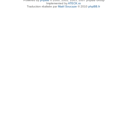
Powered by
phpBB
© 2000, 2002, 2005, 2007 phpBB Group
Implemented by
ATECK.ro
Traduction réalisée par
Maël Soucaze
© 2010
phpBB.fr