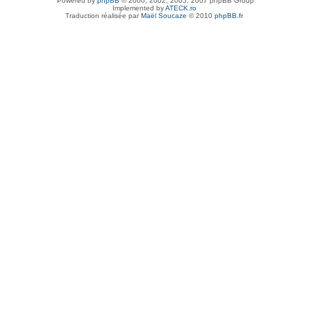
Powered by
phpBB
© 2000, 2002, 2005, 2007 phpBB Group
Implemented by
ATECK.ro
Traduction réalisée par
Maël Soucaze
© 2010
phpBB.fr