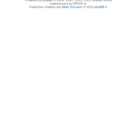
Powered by
phpBB
© 2000, 2002, 2005, 2007 phpBB Group
Implemented by
ATECK.ro
Traduction réalisée par
Maël Soucaze
© 2010
phpBB.fr