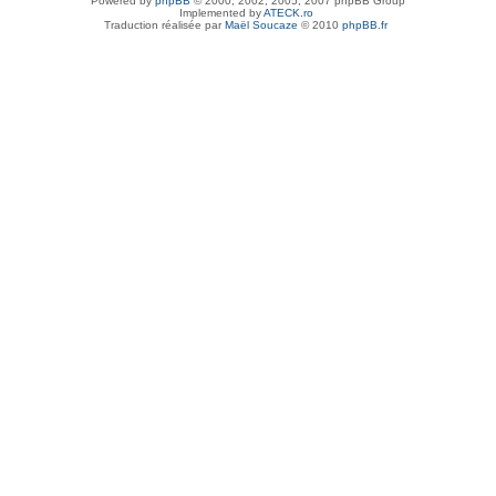
Powered by
phpBB
© 2000, 2002, 2005, 2007 phpBB Group
Implemented by
ATECK.ro
Traduction réalisée par
Maël Soucaze
© 2010
phpBB.fr