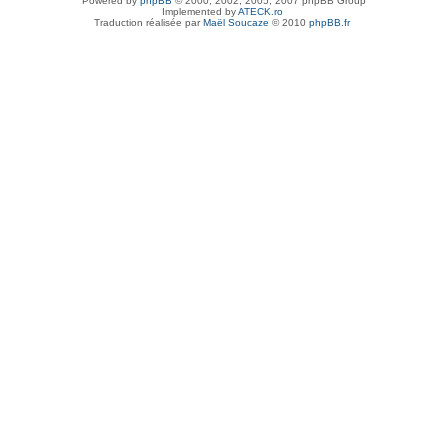
Powered by
phpBB
© 2000, 2002, 2005, 2007 phpBB Group
Implemented by
ATECK.ro
Traduction réalisée par
Maël Soucaze
© 2010
phpBB.fr