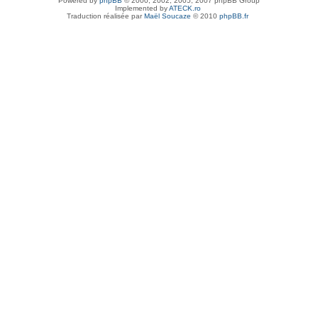
Powered by
phpBB
© 2000, 2002, 2005, 2007 phpBB Group
Implemented by
ATECK.ro
Traduction réalisée par
Maël Soucaze
© 2010
phpBB.fr