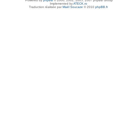
Powered by
phpBB
© 2000, 2002, 2005, 2007 phpBB Group
Implemented by
ATECK.ro
Traduction réalisée par
Maël Soucaze
© 2010
phpBB.fr