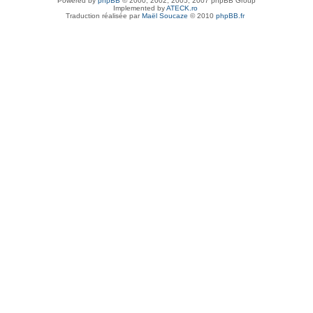
Powered by
phpBB
© 2000, 2002, 2005, 2007 phpBB Group
Implemented by
ATECK.ro
Traduction réalisée par
Maël Soucaze
© 2010
phpBB.fr