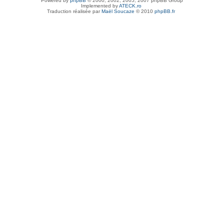
Powered by
phpBB
© 2000, 2002, 2005, 2007 phpBB Group
Implemented by
ATECK.ro
Traduction réalisée par
Maël Soucaze
© 2010
phpBB.fr