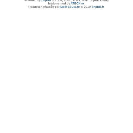
Powered by
phpBB
© 2000, 2002, 2005, 2007 phpBB Group
Implemented by
ATECK.ro
Traduction réalisée par
Maël Soucaze
© 2010
phpBB.fr