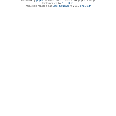
Powered by
phpBB
© 2000, 2002, 2005, 2007 phpBB Group
Implemented by
ATECK.ro
Traduction réalisée par
Maël Soucaze
© 2010
phpBB.fr