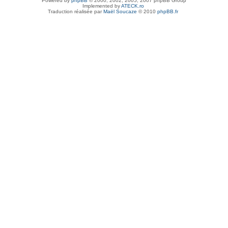
Powered by
phpBB
© 2000, 2002, 2005, 2007 phpBB Group
Implemented by
ATECK.ro
Traduction réalisée par
Maël Soucaze
© 2010
phpBB.fr