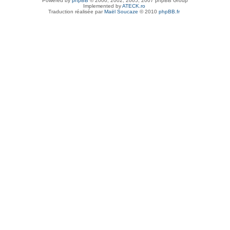
Powered by
phpBB
© 2000, 2002, 2005, 2007 phpBB Group
Implemented by
ATECK.ro
Traduction réalisée par
Maël Soucaze
© 2010
phpBB.fr