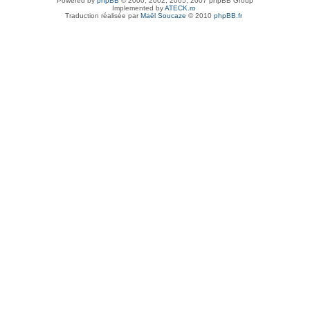
Powered by
phpBB
© 2000, 2002, 2005, 2007 phpBB Group
Implemented by
ATECK.ro
Traduction réalisée par
Maël Soucaze
© 2010
phpBB.fr