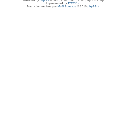
Powered by
phpBB
© 2000, 2002, 2005, 2007 phpBB Group
Implemented by
ATECK.ro
Traduction réalisée par
Maël Soucaze
© 2010
phpBB.fr