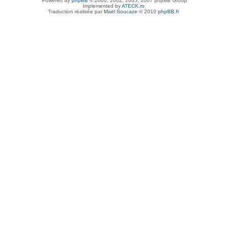
Powered by
phpBB
© 2000, 2002, 2005, 2007 phpBB Group
Implemented by
ATECK.ro
Traduction réalisée par
Maël Soucaze
© 2010
phpBB.fr