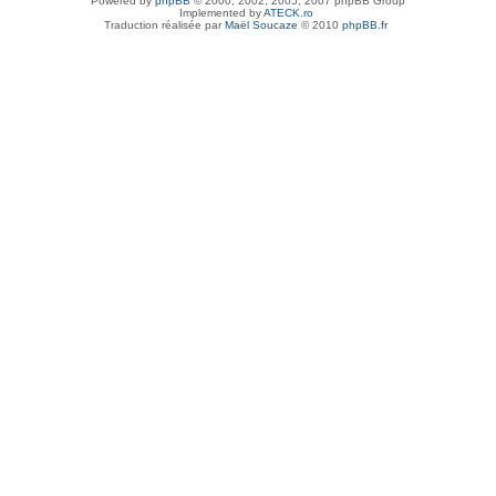
Powered by
phpBB
© 2000, 2002, 2005, 2007 phpBB Group
Implemented by
ATECK.ro
Traduction réalisée par
Maël Soucaze
© 2010
phpBB.fr