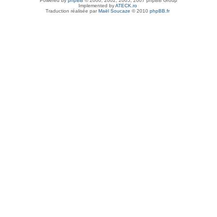
Powered by
phpBB
© 2000, 2002, 2005, 2007 phpBB Group
Implemented by
ATECK.ro
Traduction réalisée par
Maël Soucaze
© 2010
phpBB.fr