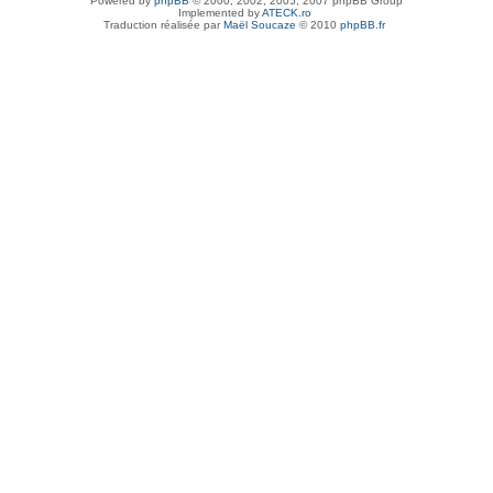
Powered by
phpBB
© 2000, 2002, 2005, 2007 phpBB Group
Implemented by
ATECK.ro
Traduction réalisée par
Maël Soucaze
© 2010
phpBB.fr