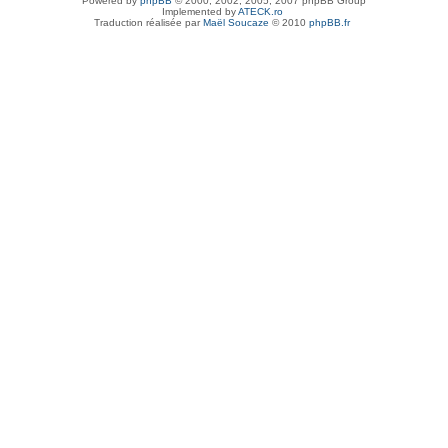
Powered by
phpBB
© 2000, 2002, 2005, 2007 phpBB Group
Implemented by
ATECK.ro
Traduction réalisée par
Maël Soucaze
© 2010
phpBB.fr