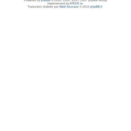
Powered by
phpBB
© 2000, 2002, 2005, 2007 phpBB Group
Implemented by
ATECK.ro
Traduction réalisée par
Maël Soucaze
© 2010
phpBB.fr