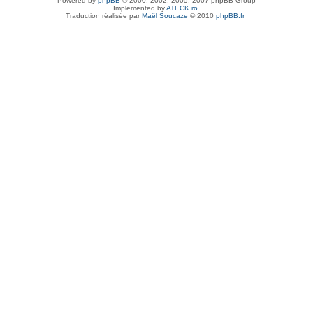
Powered by
phpBB
© 2000, 2002, 2005, 2007 phpBB Group
Implemented by
ATECK.ro
Traduction réalisée par
Maël Soucaze
© 2010
phpBB.fr